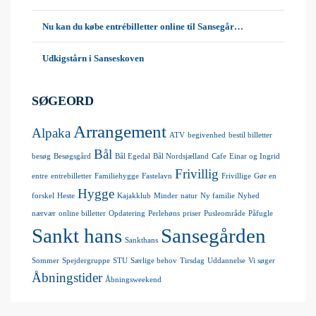
Nu kan du købe entrébilletter online til Sansegår…
Udkigstårn i Sanseskoven
SØGEORD
Arrangement
Alpaka
ATV
begivenhed
bestil billetter
Bål
besøg
Besøgsgård
Bål Egedal
Bål Nordsjælland
Cafe
Einar og Ingrid
Frivillig
entre
entrebilletter
Familiehygge
Fastelavn
Frivillige
Gør en
Hygge
forskel
Heste
Kajakklub
Minder
natur
Ny familie
Nyhed
nærvær
online billetter
Opdatering
Perlehøns
priser
Pusleområde
Påfugle
Sankt hans
Sansegården
Sankthans
Sommer
Spejdergruppe
STU
Særlige behov
Tirsdag
Uddannelse
Vi søger
Åbningstider
Åbningsweekend