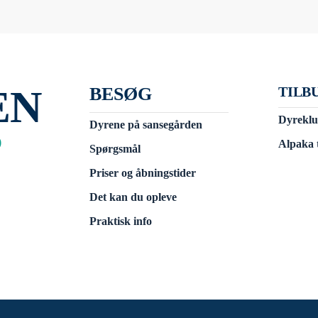
EN
BESØG
TILB
Dyrekl
Dyrene på sansegården
D
Alpaka 
Spørgsmål
Priser og åbningstider
Det kan du opleve
Praktisk info