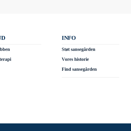
UD
INFO
ubben
Støt sansegården
terapi
Vores historie
Find sansegården