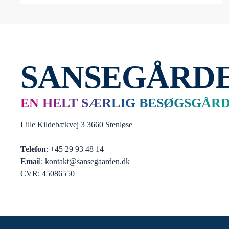
SANSEGÅRD
EN HELT SÆRLIG BESØGSGÅR
Lille Kildebækvej 3 3660 Stenløse
Telefon
: +45 29 93 48 14
Emai
l: kontakt@sansegaarden.dk
CVR: 45086550