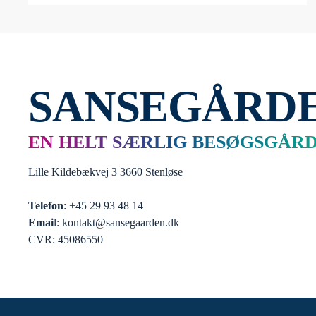
SANSEGÅRD
EN HELT SÆRLIG BESØGSGÅR
Lille Kildebækvej 3 3660 Stenløse
Telefon
: +45 29 93 48 14
Emai
l: kontakt@sansegaarden.dk
CVR: 45086550