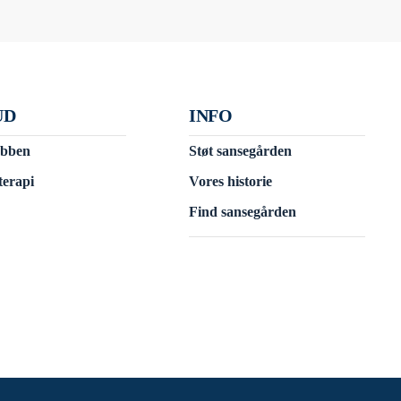
UD
INFO
ubben
Støt sansegården
terapi
Vores historie
Find sansegården