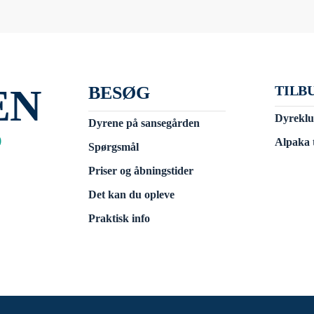
EN
BESØG
TILB
Dyrekl
Dyrene på sansegården
D
Alpaka 
Spørgsmål
Priser og åbningstider
Det kan du opleve
Praktisk info