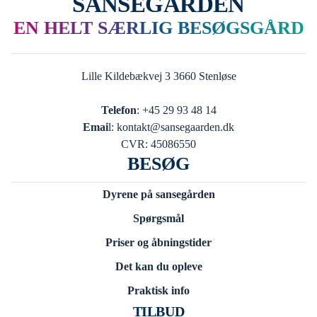
SANSEGÅRDEN
EN HELT SÆRLIG BESØGSGÅRD
Lille Kildebækvej 3 3660 Stenløse
Telefon
: +45 29 93 48 14
Emai
l: kontakt@sansegaarden.dk
CVR: 45086550
BESØG
Dyrene på sansegården
Spørgsmål
Priser og åbningstider
Det kan du opleve
Praktisk info
TILBUD