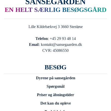
SANSEGÅRDEN
EN HELT SÆRLIG BESØGSGÅRD
Lille Kildebækvej 3 3660 Stenløse
Telefon
: +45 29 93 48 14
Emai
l: kontakt@sansegaarden.dk
CVR: 45086550
BESØG
Dyrene på sansegården
Spørgsmål
Priser og åbningstider
Det kan du opleve