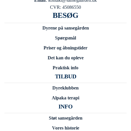
Emai
l: kontakt@sansegaarden.dk
CVR: 45086550
BESØG
Dyrene på sansegården
Spørgsmål
Priser og åbningstider
Det kan du opleve
Praktisk info
TILBUD
Dyreklubben
Alpaka terapi
INFO
Støt sansegården
Vores historie